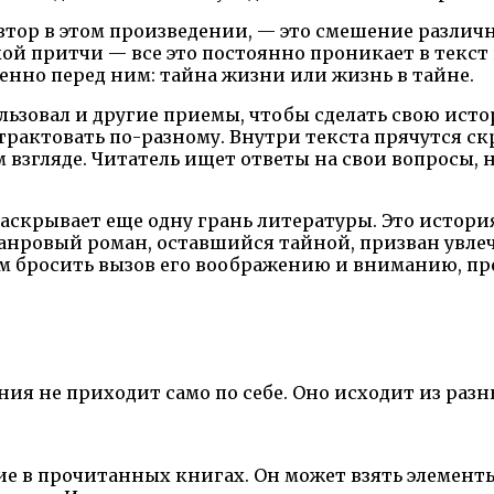
втор в этом произведении, — это смешение различ
ой притчи — все это постоянно проникает в текст
енно перед ним: тайна жизни или жизнь в тайне.
ьзовал и другие приемы, чтобы сделать свою исто
трактовать по-разному. Внутри текста прячутся 
згляде. Читатель ищет ответы на свои вопросы, но
скрывает еще одну грань литературы. Это история,
анровый роман, оставшийся тайной, призван увлеч
тем бросить вызов его воображению и вниманию, пр
ния не приходит само по себе. Оно исходит из раз
ие в прочитанных книгах. Он может взять элемент