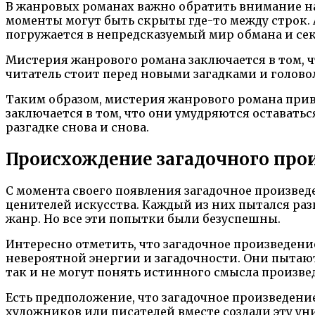
В жанровых романах важно обратить внимание на
моменты могут быть скрыты где-то между строк. 
погружается в непредсказуемый мир обмана и сек
Мистерия жанрового романа заключается в том, что
читатель стоит перед новыми загадками и головол
Таким образом, мистерия жанрового романа прив
заключается в том, что они умудряются оставаться
разгадке снова и снова.
Происхождение загадочного про
С момента своего появления загадочное произвед
ценителей искусства. Каждый из них пытался разг
жанр. Но все эти попытки были безуспешны.
Интересно отметить, что загадочное произведен
невероятной энергии и загадочности. Они пытаютс
так и не могут понять истинного смысла произве
Есть предположение, что загадочное произведени
художников или писателей вместе создали эту уни