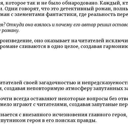
я, которое так и не было обнародовано. Каждый, к
и. Одни говорят, что это детективный роман, пол
ман с элементами фантастики, где реальность пере
я? Откуда оно взялось и почему его автор решил оста
 роману.
роизведение, оно оказывает на читателей исключит
романе сливаются в одно целое, создавая гармонию
тателей своей загадочностью и непредсказуемость
зи, создавая неповторимую атмосферу запутанных 
чти всегда оставляют некоторые вопросы без ответ
ело играют с читателями, создавая запутаные пер
нается с внезапного исчезновения главного героя,
спутником героя в его поисках правды.