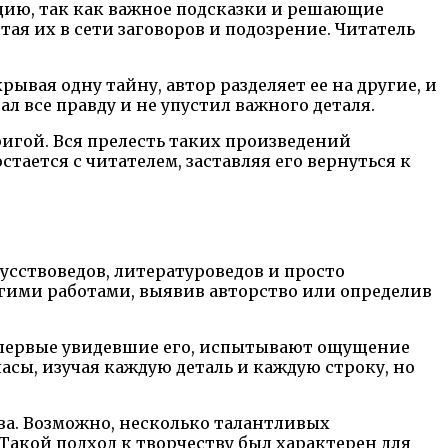
цию, так как важное подсказки и решающие
ая их в сети заговоров и подозрение. Читатель
ывая одну тайну, автор разделяет ее на другие, и
л все правду и не упустил важного деталя.
игой. Вся прелесть таких произведений
тается с читателем, заставляя его вернуться к
усствоведов, литературоведов и просто
ругими работами, выявив авторство или определив
 впервые увидевшие его, испытывают ощущение
асы, изучая каждую деталь и каждую строку, но
ва. Возможно, несколько талантливых
Такой подход к творчеству был характерен для