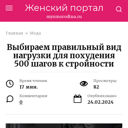
Перейти
Женский портал
к
контенту
mysmorodina.ru
Главная
»
Мода
Выбираем правильный вид
нагрузки для похудения
500 шагов к стройности
Время чтения
Просмотры
17 мин.
82
Комментарии
Опубликовано
0
24.02.2024