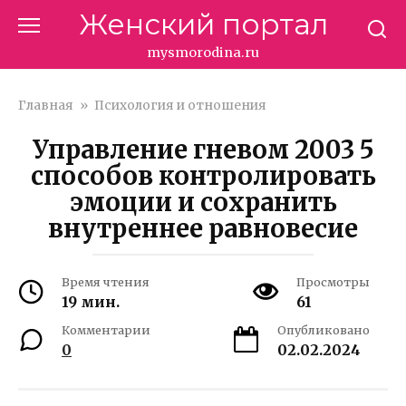
Перейти
Женский портал
к
контенту
mysmorodina.ru
Главная
»
Психология и отношения
Управление гневом 2003 5
способов контролировать
эмоции и сохранить
внутреннее равновесие
Время чтения
Просмотры
19 мин.
61
Комментарии
Опубликовано
0
02.02.2024