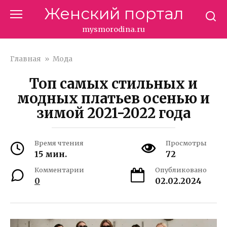
Перейти
Женский портал
к
контенту
mysmorodina.ru
Главная
»
Мода
Топ самых стильных и
модных платьев осенью и
зимой 2021-2022 года
Время чтения
Просмотры
15 мин.
72
Комментарии
Опубликовано
0
02.02.2024