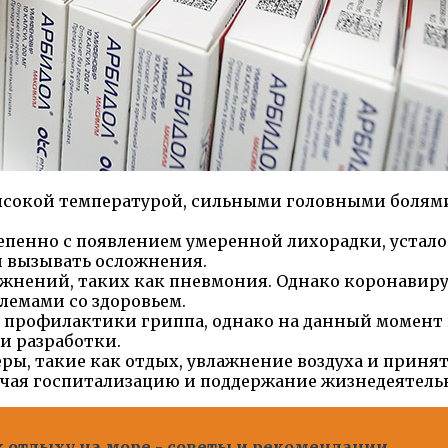
высокой температурой, сильными головными боля
епенно с появлением умеренной лихорадки, устало
и вызывать осложнения.
ожнений, таких как пневмония. Однако коронавиру
лемами со здоровьем.
профилактики гриппа, однако на данный момент 
ии разработки.
ры, такие как отдых, увлажнение воздуха и приня
лючая госпитализацию и поддержание жизнедеятель
к отдыху на море - советы и рекомендации