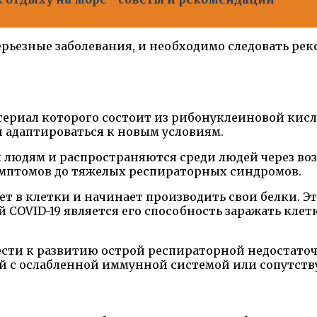
серьезные заболевания, и необходимо следовать р
териал которого состоит из рибонуклеиновой кисло
и адаптироваться к новым условиям.
людям и распространяются среди людей через во
имптомов до тяжелых респираторных синдромов.
т в клетки и начинает производить свои белки. Э
й COVID-19 является его способность заражать кле
вести к развитию острой респираторной недостато
ей с ослабленной иммунной системой или сопутс