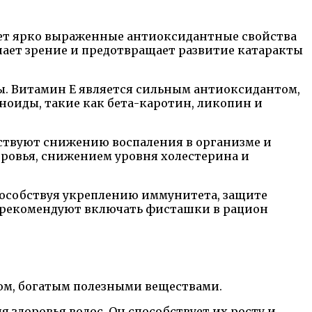
еет ярко выраженные антиоксидантные свойства
чшает зрение и предотвращает развитие катаракты
ы. Витамин Е является сильным антиоксидантом,
ноиды, такие как бета-каротин, ликопин и
ствуют снижению воспаления в организме и
оровья, снижением уровня холестерина и
пособствуя укреплению иммунитета, защите
ы рекомендуют включать фисташки в рацион
вом, богатым полезными веществами.
 здоровья волос. Он способствует их росту и