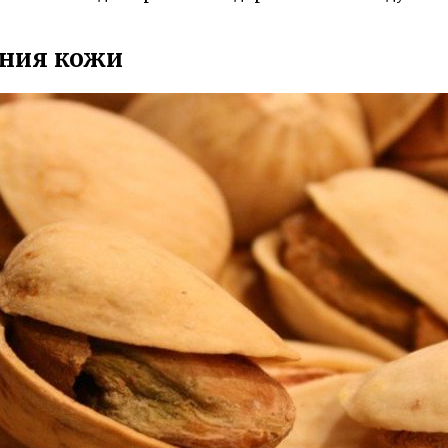
.
яния кожи