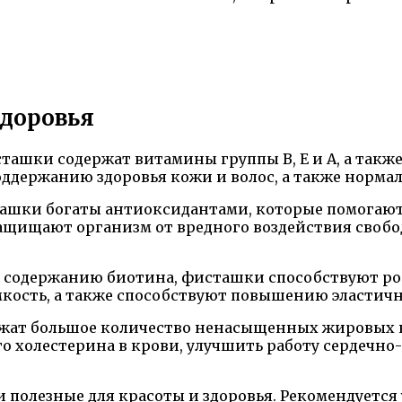
здоровья
ташки содержат витамины группы В, Е и А, а также
держанию здоровья кожи и волос, а также нормал
сташки богаты антиоксидантами, которые помогаю
ащищают организм от вредного воздействия свобо
ря содержанию биотина, фисташки способствуют ро
мкость, а также способствуют повышению эластич
ржат большое количество ненасыщенных жировых к
го холестерина в крови, улучшить работу сердечно
и полезные для красоты и здоровья. Рекомендуетс