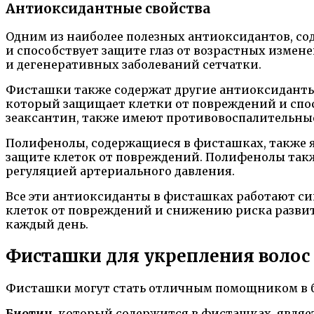
Антиоксидантные свойства
Одним из наиболее полезных антиоксидантов, со
и способствует защите глаз от возрастных измен
и дегенеративных заболеваний сетчатки.
Фисташки также содержат другие антиоксиданты,
который защищает клетки от повреждений и спос
зеаксантин, также имеют противовоспалительные
Полифенолы, содержащиеся в фисташках, также 
защите клеток от повреждений. Полифенолы такж
регуляцией артериального давления.
Все эти антиоксиданты в фисташках работают си
клеток от повреждений и снижению риска разви
каждый день.
Фисташки для укрепления волос
Фисташки могут стать отличным помощником в бо
Биотин
, который содержится в фисташках, являе