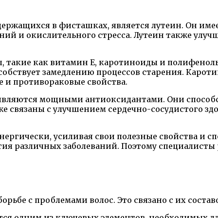
держащихся в фисташках, является лутеин. Он им
ений и окислительного стресса. Лутеин также улу
 такие как витамин Е, каротиноиды и полифенол
обствует замедлению процессов старения. Кароти
 и противораковые свойства.
являются мощными антиоксидантами. Они способ
е связаны с улучшением сердечно-сосудистого зд
нергически, усиливая свои полезные свойства и с
тия различных заболеваний. Поэтому специалист
рьбе с проблемами волос. Это связано с их соста
тся одним из ключевых элементов, необходимых для