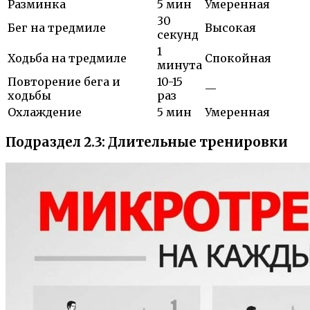
Разминка
5 мин
Умеренная
30
Бег на тредмиле
Высокая
секунд
1
Ходьба на тредмиле
Спокойная
минута
Повторение бега и
10-15
—
ходьбы
раз
Охлаждение
5 мин
Умеренная
Подраздел 2.3: Длительные тренировки