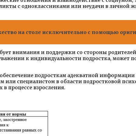
ужеские отношения и взаимодействие с социумом, 
фликты с одноклассниками или неудачи в личной ж
жество на столе исключительно с помощью ориг
бует внимания и поддержки со стороны родителей,
уважении к индивидуальности подростка, может по
 обеспечение подросткам адекватной информации
м или специалистом в области подростковой псих
в процессе взросления.