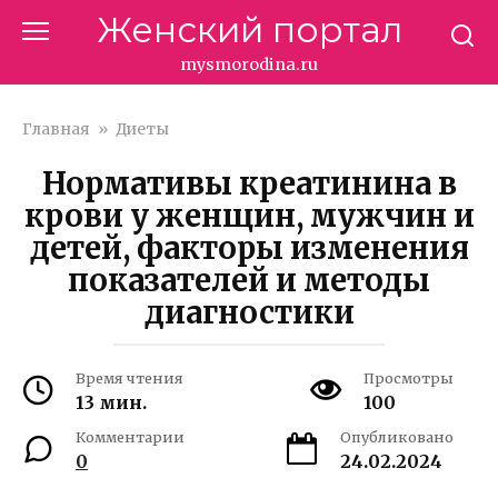
Перейти
Женский портал
к
контенту
mysmorodina.ru
Главная
»
Диеты
Нормативы креатинина в
крови у женщин, мужчин и
детей, факторы изменения
показателей и методы
диагностики
Время чтения
Просмотры
13 мин.
100
Комментарии
Опубликовано
0
24.02.2024