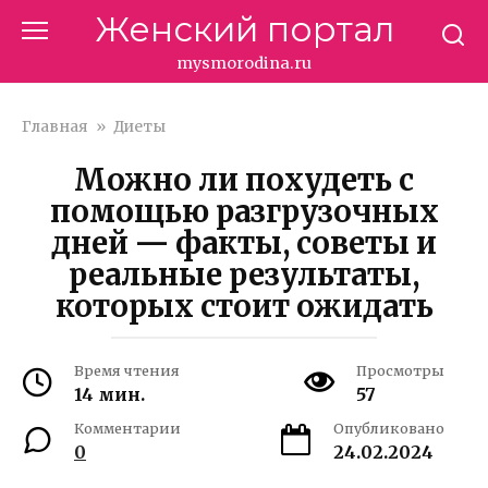
Перейти
Женский портал
к
контенту
mysmorodina.ru
Главная
»
Диеты
Можно ли похудеть с
помощью разгрузочных
дней — факты, советы и
реальные результаты,
которых стоит ожидать
Время чтения
Просмотры
14 мин.
57
Комментарии
Опубликовано
0
24.02.2024