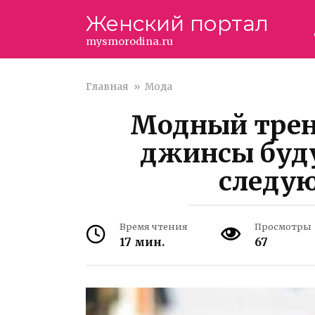
Перейти
Женский портал
к
контенту
mysmorodina.ru
Главная
»
Мода
Модный тре
джинсы буду
следу
Время чтения
Просмотры
17 мин.
67