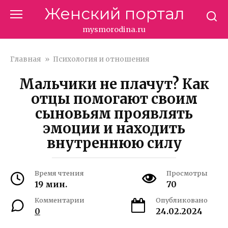
Перейти
Женский портал
к
контенту
mysmorodina.ru
Главная
»
Психология и отношения
Мальчики не плачут? Как
отцы помогают своим
сыновьям проявлять
эмоции и находить
внутреннюю силу
Время чтения
Просмотры
19 мин.
70
Комментарии
Опубликовано
0
24.02.2024