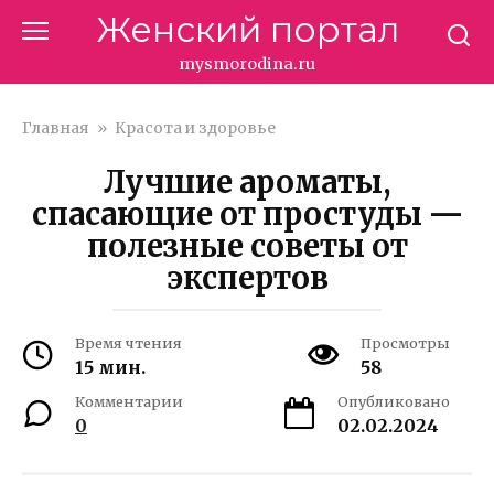
Перейти
Женский портал
к
контенту
mysmorodina.ru
Главная
»
Красота и здоровье
Лучшие ароматы,
спасающие от простуды —
полезные советы от
экспертов
Время чтения
Просмотры
15 мин.
58
Комментарии
Опубликовано
0
02.02.2024