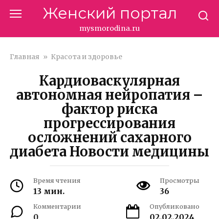
Перейти
Женский портал
к
контенту
mysmorodina.ru
Главная
»
Красота и здоровье
Кардиоваскулярная
автономная нейропатия –
фактор риска
прогрессирования
осложнений сахарного
диабета Новости медицины
Время чтения
Просмотры
13 мин.
36
Комментарии
Опубликовано
0
02.02.2024