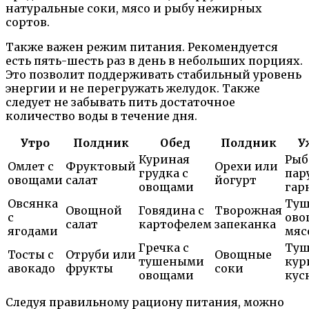
натуральные соки, мясо и рыбу нежирных
сортов.
Также важен режим питания. Рекомендуется
есть пять-шесть раз в день в небольших порциях.
Это позволит поддерживать стабильный уровень
энергии и не перегружать желудок. Также
следует не забывать пить достаточное
количество воды в течение дня.
Утро
Полдник
Обед
Полдник
У
Куриная
Рыб
Омлет с
Фруктовый
Орехи или
грудка с
пар
овощами
салат
йогурт
овощами
гар
Овсянка
Туш
Овощной
Говядина с
Творожная
с
ово
салат
картофелем
запеканка
ягодами
мяс
Гречка с
Туш
Тосты с
Отруби или
Овощные
тушеными
кур
авокадо
фрукты
соки
овощами
кус
Следуя правильному рациону питания, можно