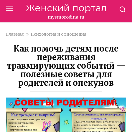
Перейти
Женский портал
к
контенту
mysmorodina.ru
Главная
»
Психология и отношения
Как помочь детям после
переживания
травмирующих событий —
полезные советы для
родителей и опекунов