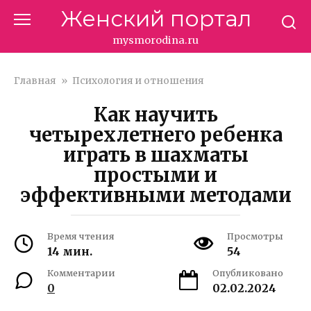
Перейти
Женский портал
к
контенту
mysmorodina.ru
Главная
»
Психология и отношения
Как научить
четырехлетнего ребенка
играть в шахматы
простыми и
эффективными методами
Время чтения
Просмотры
14 мин.
54
Комментарии
Опубликовано
0
02.02.2024