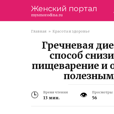
Перейти
Женский портал
к
контенту
mysmorodina.ru
Главная
»
Красота и здоровье
Гречневая ди
способ снизи
пищеварение и 
полезным
Время чтения
Просмотры
13 мин.
56