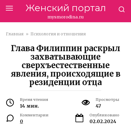
Перейти
Женский портал
к
контенту
mysmorodina.ru
Главная
»
Психология и отношения
Глава Филиппин раскрыл
захватывающие
сверхъестественные
явления, происходящие в
резиденции отца
Время чтения
Просмотры
14 мин.
47
Комментарии
Опубликовано
0
02.02.2024