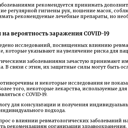
и заболеваниями рекомендуется принимать дополн
ение регулярной гигиены рук, ношение масок, соб
мать рекомендуемые лечебные препараты, но необ
 на вероятность заражения COVID-19
роведено исследований, посвященных влиянию ревм
ые, которые указывают на увеличение риска для п
огическими заболеваниями зачастую принимают им
 В связи с этим, их защитные силы могут быть ос
противоречивы и некоторые исследования не показ
Более того, некоторые лекарства, используемые дл
ляться с COVID-19.
тологу для консультации и получения индивидуаль
индивидуального подхода.
вопрос о влиянии ревматологических заболеваний н
ать рекомендациям организации здравоохранения,