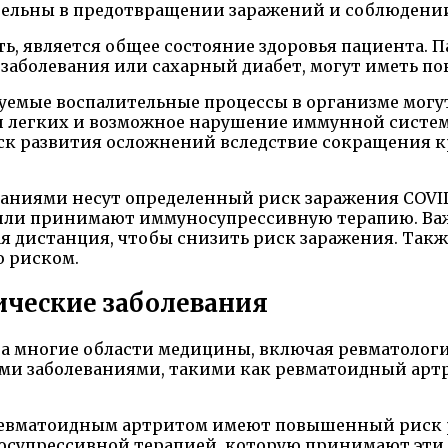
тельны в предотвращении заражений и соблюдении
сть, является общее состояние здоровья пациента
 заболевания или сахарный диабет, могут иметь п
уемые воспалительные процессы в организме могу
 легких и возможное нарушение иммунной систе
к развития осложнений вследствие сокращения к
аниями несут определенный риск заражения COVID
ли принимают иммуносупрессивную терапию. Важ
ая дистанция, чтобы снизить риск заражения. Такж
ю риском.
ические заболевания
на многие области медицины, включая ревматолог
ими заболеваниями, такими как ревматоидный артр
с ревматоидным артритом имеют повышенный риск 
уносупрессивной терапией, которую принимают эт