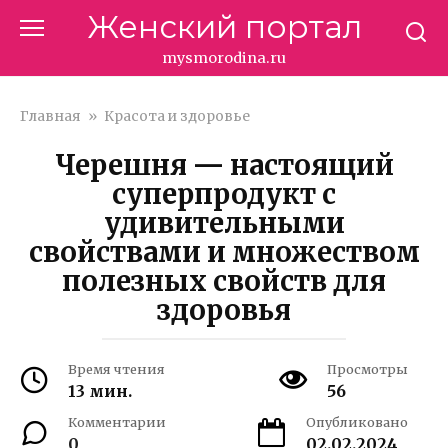
Перейти
Женский портал
к
контенту
mysmorodina.ru
Главная
»
Красота и здоровье
Черешня — настоящий
суперпродукт с
удивительными
свойствами и множеством
полезных свойств для
здоровья
Время чтения
Просмотры
13 мин.
56
Комментарии
Опубликовано
0
02.02.2024