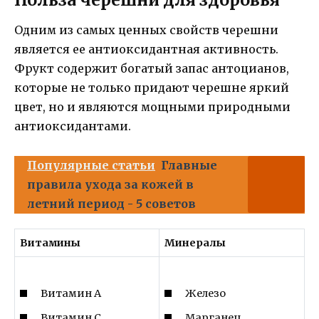
Одним из самых ценных свойств черешни
является ее антиоксидантная активность.
Фрукт содержит богатый запас антоцианов,
которые не только придают черешне яркий
цвет, но и являются мощными природными
антиоксидантами.
Популярные статьи
Главные
правила ухода за кожей в
летний период - 5 советов
Витамины
Минералы
Витамин А
Железо
Витамин С
Марганец