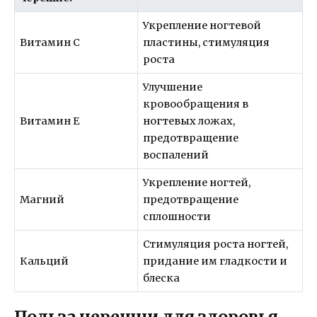
Укрепление ногтевой
Витамин С
пластины, стимуляция
роста
Улучшение
кровообращения в
Витамин Е
ногтевых ложах,
предотвращение
воспалений
Укрепление ногтей,
Магний
предотвращение
сплошности
Стимуляция роста ногтей,
Кальций
придание им гладкости и
блеска
Польза черешни для здоровья