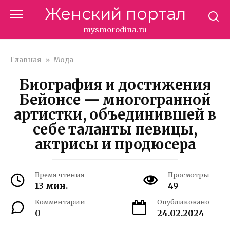
Перейти
Женский портал
к
контенту
mysmorodina.ru
Главная
»
Мода
Биография и достижения
Бейонсе — многогранной
артистки, объединившей в
себе таланты певицы,
актрисы и продюсера
Время чтения
Просмотры
13 мин.
49
Комментарии
Опубликовано
0
24.02.2024