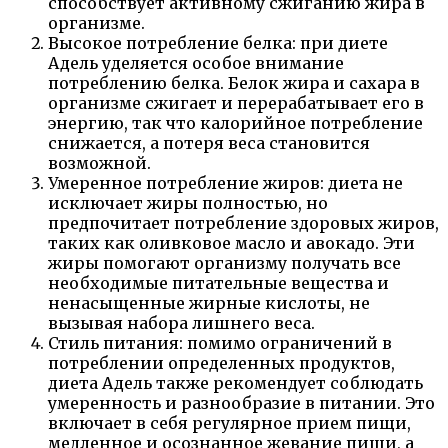
способствует активному сжиганию жира в
организме.
Высокое потребление белка: при диете
Адель уделяется особое внимание
потреблению белка. Белок жира и сахара в
организме сжигает и перерабатывает его в
энергию, так что калорийное потребление
снижается, а потеря веса становится
возможной.
Умеренное потребление жиров: диета не
исключает жиры полностью, но
предпочитает потребление здоровых жиров,
таких как оливковое масло и авокадо. Эти
жиры помогают организму получать все
необходимые питательные вещества и
ненасыщенные жирные кислоты, не
вызывая набора лишнего веса.
Стиль питания: помимо ограничений в
потреблении определенных продуктов,
диета Адель также рекомендует соблюдать
умеренность и разнообразие в питании. Это
включает в себя регулярное прием пищи,
медленное и осознанное жевание пищи, а