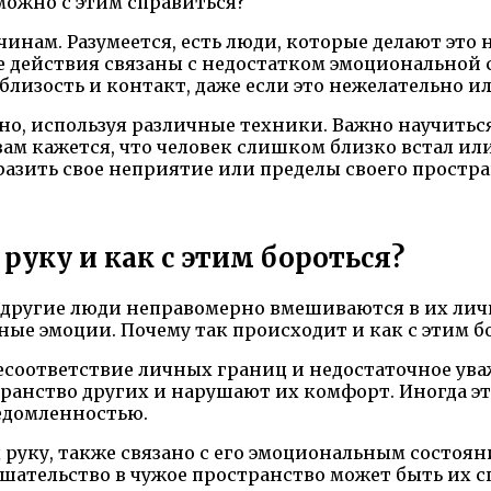
можно с этим справиться?
чинам. Разумеется, есть люди, которые делают это
ие действия связаны с недостатком эмоциональной
лизость и контакт, даже если это нежелательно 
но, используя различные техники. Важно научитьс
м кажется, что человек слишком близко встал или л
азить свое неприятие или пределы своего простра
руку и как с этим бороться?
 другие люди неправомерно вмешиваются в их лично
ые эмоции. Почему так происходит и как с этим б
есоответствие личных границ и недостаточное ува
странство других и нарушают их комфорт. Иногда 
едомленностью.
 руку, также связано с его эмоциональным состоян
ешательство в чужое пространство может быть их 