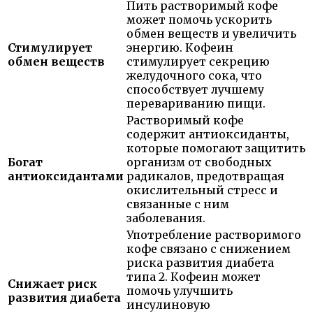
Пить растворимый кофе
может помочь ускорить
обмен веществ и увеличить
Стимулирует
энергию. Кофеин
обмен веществ
стимулирует секрецию
желудочного сока, что
способствует лучшему
перевариванию пищи.
Растворимый кофе
содержит антиоксиданты,
которые помогают защитить
Богат
организм от свободных
антиоксидантами
радикалов, предотвращая
окислительный стресс и
связанные с ним
заболевания.
Употребление растворимого
кофе связано с снижением
риска развития диабета
типа 2. Кофеин может
Снижает риск
помочь улучшить
развития диабета
инсулиновую