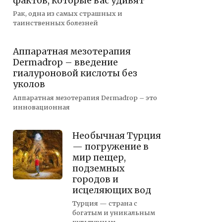
фактов, которые вас удивят
Рак, одна из самых страшных и
таинственных болезней
Аппаратная мезотерапия
Dermadrop – введение
гиалуроновой кислоты без
уколов
Аппаратная мезотерапия Dermadrop – это
инновационная
Необычная Турция
— погружение в
мир пещер,
подземных
городов и
исцеляющих вод
Турция — страна с
богатым и уникальным