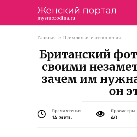
Перейти
Женский портал
к
контенту
mysmorodina.ru
Главная
»
Психология и отношения
Британский фот
своими незаме
зачем им нужна
он э
Время чтения
Просмотры
14 мин.
40